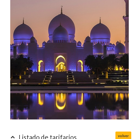
DiesenHaus Unitours - Circuitos 2026/2027
EURORIENTE - 2026
EXOTIC - Catálogo Genérico - 2026/27
EXOTIC Tours & Travel 2026/27
MERIDIAN - Tarifario 2026
WAMOS - Programacion 2026
Listado de tarifarios
volver