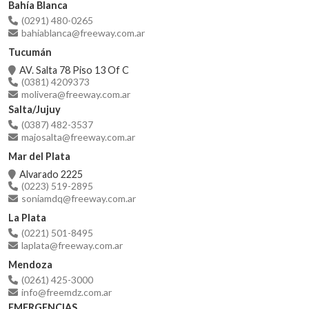
Bahía Blanca
(0291) 480-0265
bahiablanca@freeway.com.ar
Tucumán
AV. Salta 78 Piso 13 Of C
(0381) 4209373
molivera@freeway.com.ar
Salta/Jujuy
(0387) 482-3537
majosalta@freeway.com.ar
Mar del Plata
Alvarado 2225
(0223) 519-2895
soniamdq@freeway.com.ar
La Plata
(0221) 501-8495
laplata@freeway.com.ar
Mendoza
(0261) 425-3000
info@freemdz.com.ar
EMERGENCIAS