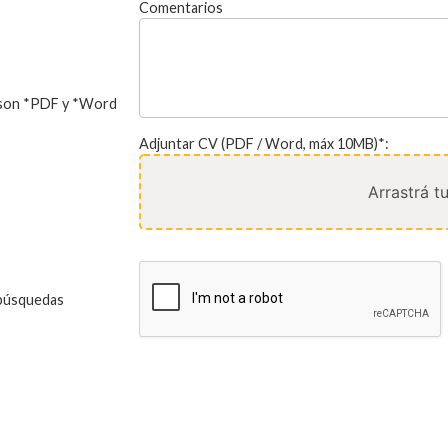
Comentarios
s son *PDF y *Word
Adjuntar CV (PDF / Word, máx 10MB)*:
Arrastrá 
s búsquedas