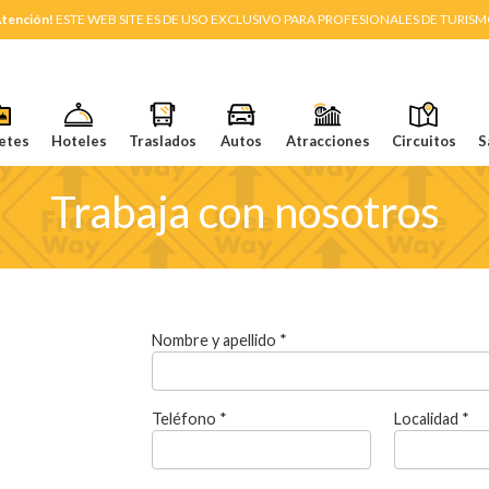
tención!
ESTE WEB SITE ES DE USO EXCLUSIVO PARA PROFESIONALES DE TURIS
etes
Hoteles
Traslados
Autos
Atracciones
Circuitos
S
Trabaja con nosotros
Nombre y apellido *
Teléfono *
Localidad *