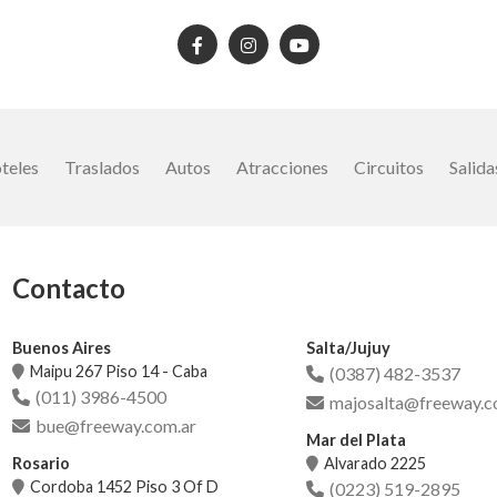
teles
Traslados
Autos
Atracciones
Circuitos
Salida
Contacto
Buenos Aires
Salta/Jujuy
Maipu 267 Piso 14 - Caba
(0387) 482-3537
(011) 3986-4500
majosalta@freeway.c
bue@freeway.com.ar
Mar del Plata
Rosario
Alvarado 2225
Cordoba 1452 Piso 3 Of D
(0223) 519-2895