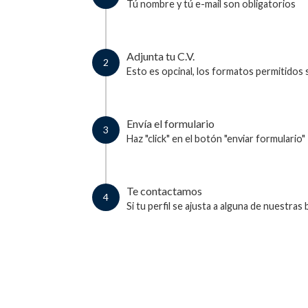
Tú nombre y tú e-mail son obligatorios
Adjunta tu C.V.
2
Esto es opcinal, los formatos permitido
Envía el formulario
3
Haz "click" en el botón "enviar formulario"
Te contactamos
4
Si tu perfil se ajusta a alguna de nuestra