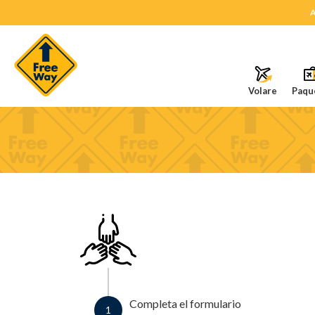
A
Volare
Paqu
Completa el formulario
1