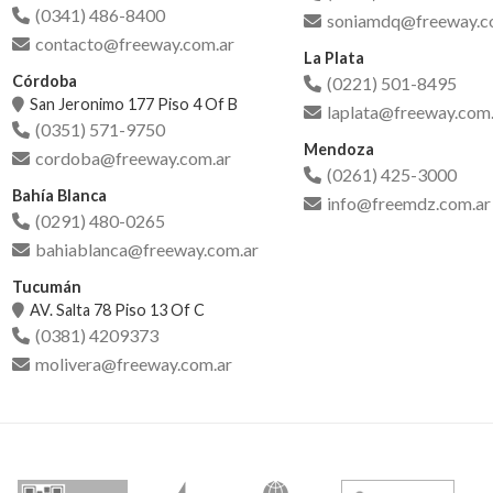
(0341) 486-8400
soniamdq@freeway.c
contacto@freeway.com.ar
La Plata
Córdoba
(0221) 501-8495
San Jeronimo 177 Piso 4 Of B
laplata@freeway.com.
(0351) 571-9750
Mendoza
cordoba@freeway.com.ar
(0261) 425-3000
Bahía Blanca
info@freemdz.com.ar
(0291) 480-0265
bahiablanca@freeway.com.ar
Tucumán
AV. Salta 78 Piso 13 Of C
(0381) 4209373
molivera@freeway.com.ar