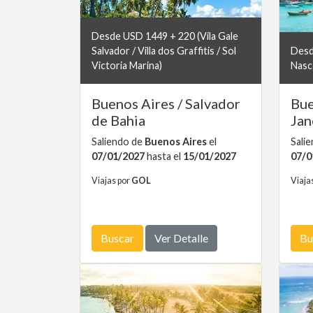
Desde USD 1449 + 220 (Vila Gale
Salvador / Villa dos Graffitis / Sol
Desd
Victoria Marina)
Nasc
Buenos Aires / Salvador
Bue
de Bahia
Jan
Saliendo de
Buenos Aires
el
Sali
07/01/2027
hasta el
15/01/2027
07/0
Viajas por
GOL
Viaja
Buscar
Ver Detalle
Bu