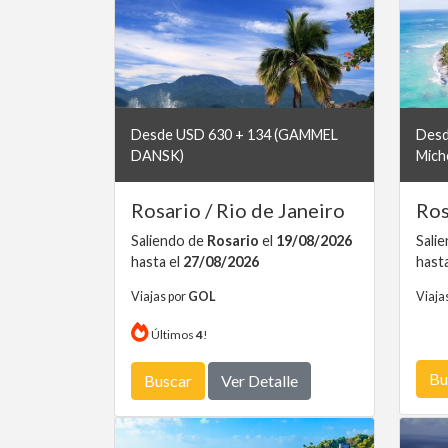
Desde USD 630 + 134 (GAMMEL
Desd
DANSK)
Mich
Rosario / Rio de Janeiro
Ros
Saliendo de
Rosario
el
19/08/2026
Sali
hasta el
27/08/2026
hast
Viajas por
GOL
Viaja
Últimos
4
!
Bu
Buscar
Ver Detalle