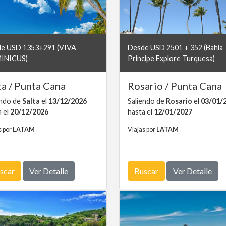
e USD 1353+291 (VIVA
Desde USD 2501 + 352 (Bahia
INICUS)
Principe Explore Turquesa)
ta / Punta Cana
Rosario / Punta Cana
endo de
Salta
el
13/12/2026
Saliendo de
Rosario
el
03/01/
a el
20/12/2026
hasta el
12/01/2027
s por
LATAM
Viajas por
LATAM
scar
Ver Detalle
Buscar
Ver Detalle