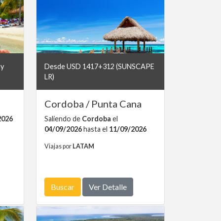
by
Desde USD 1417+312 (SUNSCAPE
LR)
Cordoba / Punta Cana
2026
Saliendo de
Cordoba
el
04/09/2026
hasta el
11/09/2026
Viajas por
LATAM
Buscar
Ver Detalle