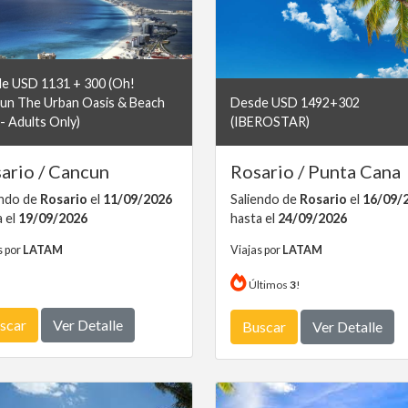
e USD 1131 + 300 (Oh!
un The Urban Oasis & Beach
Desde USD 1492+302
- Adults Only)
(IBEROSTAR)
ario / Cancun
Rosario / Punta Cana
endo de
Rosario
el
11/09/2026
Saliendo de
Rosario
el
16/09/
a el
19/09/2026
hasta el
24/09/2026
s por
LATAM
Viajas por
LATAM
Últimos
3
!
scar
Ver Detalle
Buscar
Ver Detalle