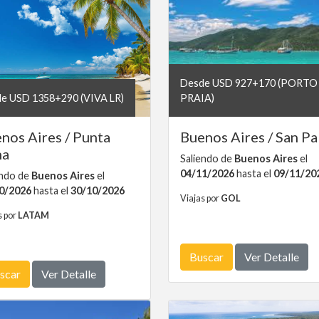
Desde USD 927+170 (PORTO
e USD 1358+290 (VIVA LR)
PRAIA)
nos Aires / Punta
Buenos Aires / San P
na
Saliendo de
Buenos Aires
el
04/11/2026
hasta el
09/11/20
endo de
Buenos Aires
el
0/2026
hasta el
30/10/2026
Viajas por
GOL
s por
LATAM
Buscar
Ver Detalle
scar
Ver Detalle