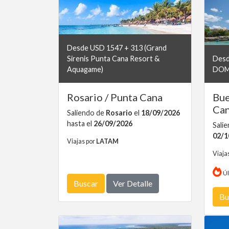
Desde USD 1547 + 313 (Grand
Sirenis Punta Cana Resort &
Desd
Aquagame)
DOM
Rosario / Punta Cana
Bue
Ca
Saliendo de
Rosario
el
18/09/2026
hasta el
26/09/2026
Sali
02/1
Viajas por
LATAM
Viaja
Úl
Buscar
Ver Detalle
Bu