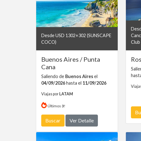
Desd
Desde USD 1302+302 (SUNSCAPE
Canc
COCO)
Club 
Buenos Aires / Punta
Ros
Cana
Sali
hast
Saliendo de
Buenos Aires
el
04/09/2026
hasta el
11/09/2026
Viaja
Viajas por
LATAM
Últimos
3
!
Bu
Buscar
Ver Detalle