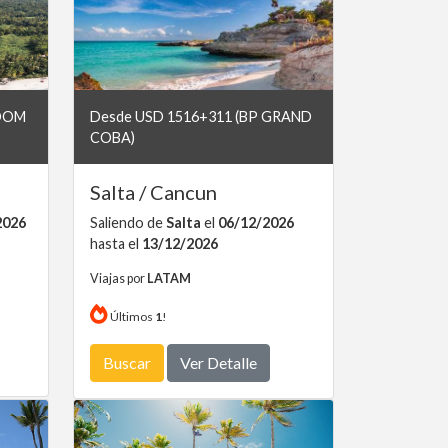
 DOM
Desde USD 1516+311 (BP GRAND
COBA)
Salta / Cancun
2026
Saliendo de
Salta
el
06/12/2026
hasta el
13/12/2026
Viajas por
LATAM
Últimos
1
!
Buscar
Ver Detalle