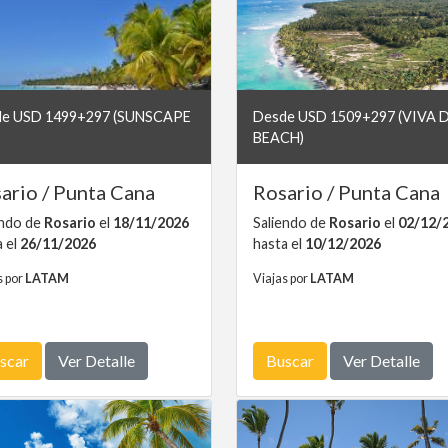
e USD 1499+297 (SUNSCAPE
Desde USD 1509+297 (VIVA
BEACH)
ario / Punta Cana
Rosario / Punta Cana
endo de
Rosario
el
18/11/2026
Saliendo de
Rosario
el
02/12/
a el
26/11/2026
hasta el
10/12/2026
s por
LATAM
Viajas por
LATAM
scar
Ver Detalle
Buscar
Ver Detalle