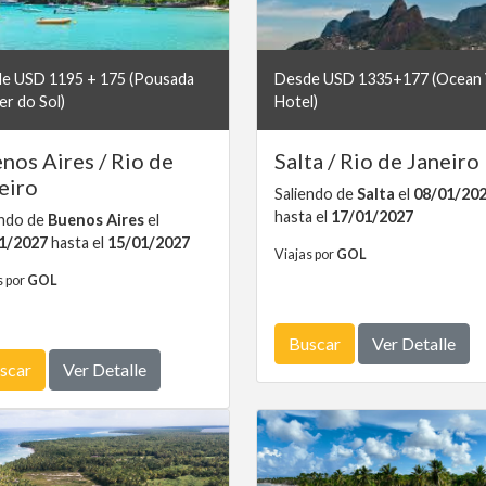
e USD 1195 + 175 (Pousada
Desde USD 1335+177 (Ocean
er do Sol)
Hotel)
nos Aires / Rio de
Salta / Rio de Janeiro
eiro
Saliendo de
Salta
el
08/01/20
hasta el
17/01/2027
endo de
Buenos Aires
el
1/2027
hasta el
15/01/2027
Viajas por
GOL
s por
GOL
Buscar
Ver Detalle
scar
Ver Detalle