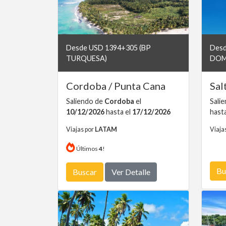
Desde USD 1394+305 (BP
Desd
TURQUESA)
DOM
Cordoba / Punta Cana
Sal
Saliendo de
Cordoba
el
Sali
10/12/2026
hasta el
17/12/2026
hast
Viajas por
LATAM
Viaja
Últimos
4
!
Bu
Buscar
Ver Detalle