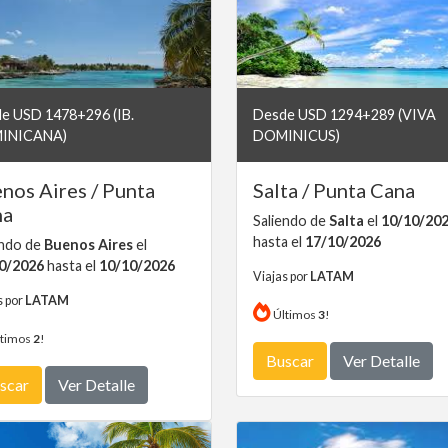
e USD 1478+296 (IB.
Desde USD 1294+289 (VIVA
INICANA)
DOMINICUS)
nos Aires / Punta
Salta / Punta Cana
na
Saliendo de
Salta
el
10/10/20
hasta el
17/10/2026
endo de
Buenos Aires
el
0/2026
hasta el
10/10/2026
Viajas por
LATAM
s por
LATAM
Últimos
3
!
timos
2
!
Buscar
Ver Detalle
scar
Ver Detalle