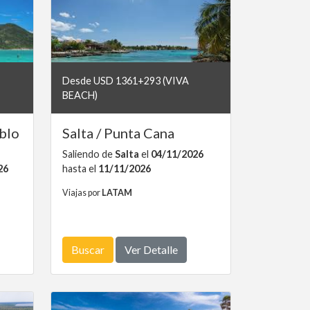
Desde USD 1361+293 (VIVA
BEACH)
ablo
Salta / Punta Cana
Saliendo de
Salta
el
04/11/2026
26
hasta el
11/11/2026
Viajas por
LATAM
Buscar
Ver Detalle