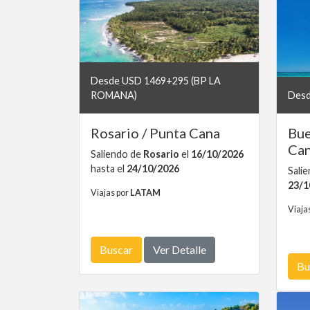
Desde USD 1469+295 (BP LA
ROMANA)
Desd
Rosario / Punta Cana
Bue
Ca
Saliendo de
Rosario
el
16/10/2026
hasta el
24/10/2026
Sali
23/1
Viajas por
LATAM
Viaja
Buscar
Ver Detalle
Bu