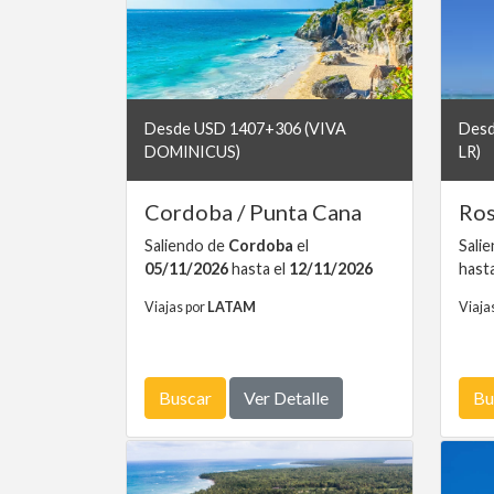
Desde USD 1407+306 (VIVA
Desd
DOMINICUS)
LR)
Cordoba / Punta Cana
Ros
Saliendo de
Cordoba
el
Sali
05/11/2026
hasta el
12/11/2026
hast
Viajas por
LATAM
Viaja
Buscar
Ver Detalle
Bu