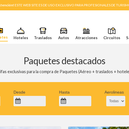
tención!
ESTE WEB SITE ES DE USO EXCLUSIVO PARA PROFESIONALES DE TURIS
etes
Hoteles
Traslados
Autos
Atracciones
Circuitos
S
Paquetes destacados
ifas exclusivas para la compra de Paquetes (Aéreo + traslados + hotele
Desde
Hasta
Aerolineas