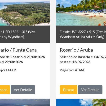
e USD 1582 + 315 (Viva
Desde USD 3227 + 515 (Tryp 
es by Wyndham)
Wyndham Aruba Adults Only)
ario / Punta Cana
Rosario / Aruba
endo de
Rosario
el
21/08/2026
Saliendo de
Rosario
el
04/09/
a el
29/08/2026
hasta el
12/09/2026
s por
LATAM
Viajas por
LATAM
scar
Ver Detalle
Buscar
Ver Detalle