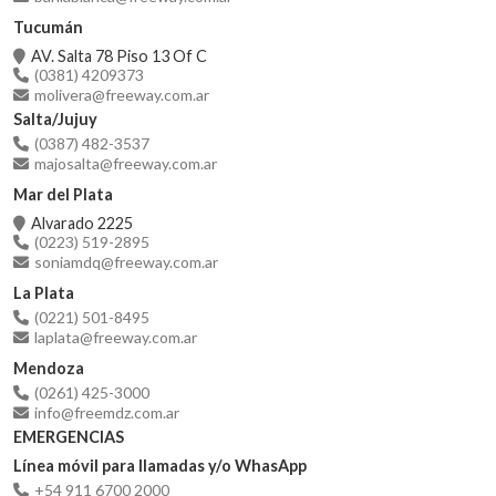
Tucumán
AV. Salta 78 Piso 13 Of C
(0381) 4209373
molivera@freeway.com.ar
Salta/Jujuy
(0387) 482-3537
majosalta@freeway.com.ar
Mar del Plata
Alvarado 2225
(0223) 519-2895
soniamdq@freeway.com.ar
La Plata
(0221) 501-8495
laplata@freeway.com.ar
Mendoza
(0261) 425-3000
info@freemdz.com.ar
EMERGENCIAS
Línea móvil para llamadas y/o WhasApp
+54 911 6700 2000