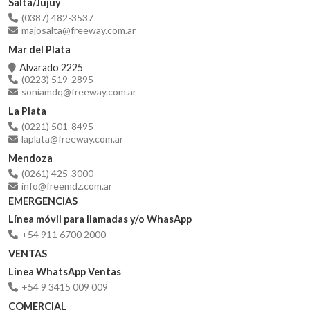
Salta/Jujuy
(0387) 482-3537
majosalta@freeway.com.ar
Mar del Plata
Alvarado 2225
(0223) 519-2895
soniamdq@freeway.com.ar
La Plata
(0221) 501-8495
laplata@freeway.com.ar
Mendoza
(0261) 425-3000
info@freemdz.com.ar
EMERGENCIAS
Línea móvil para llamadas y/o WhasApp
+54 911 6700 2000
VENTAS
Línea WhatsApp Ventas
+54 9 3415 009 009
COMERCIAL