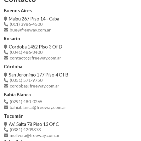
Buenos Aires
Maipu 267 Piso 14 - Caba
(011) 3986-4500
bue@freeway.com.ar
Rosario
Cordoba 1452 Piso 3 Of D
(0341) 486-8400
contacto@freeway.com.ar
Córdoba
San Jeronimo 177 Piso 4 Of B
(0351) 571-9750
cordoba@freeway.com.ar
Bahía Blanca
(0291) 480-0265
bahiablanca@freeway.com.ar
Tucumán
AV. Salta 78 Piso 13 Of C
(0381) 4209373
molivera@freeway.com.ar