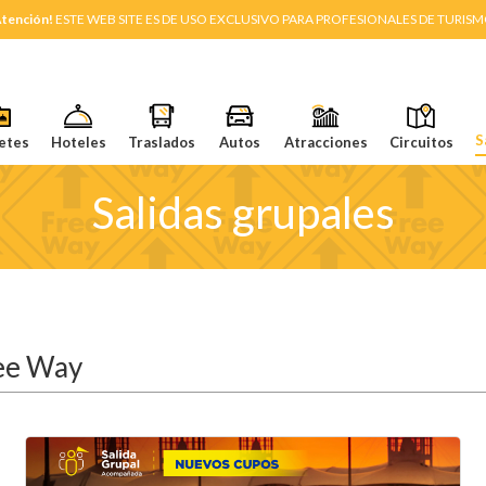
tención!
ESTE WEB SITE ES DE USO EXCLUSIVO PARA PROFESIONALES DE TURIS
S
etes
Hoteles
Traslados
Autos
Atracciones
Circuitos
Salidas grupales
ree Way