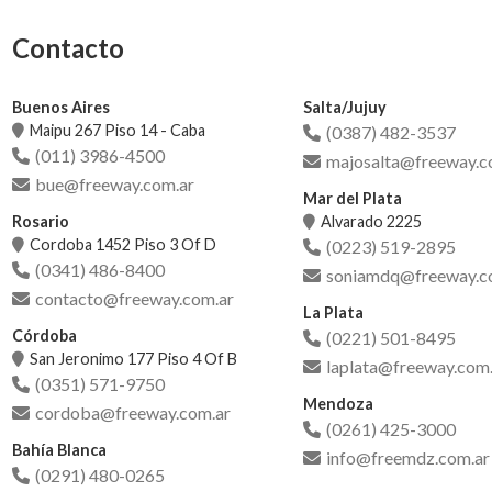
Contacto
Buenos Aires
Salta/Jujuy
Maipu 267 Piso 14 - Caba
(0387) 482-3537
(011) 3986-4500
majosalta@freeway.c
bue@freeway.com.ar
Mar del Plata
Rosario
Alvarado 2225
Cordoba 1452 Piso 3 Of D
(0223) 519-2895
(0341) 486-8400
soniamdq@freeway.c
contacto@freeway.com.ar
La Plata
Córdoba
(0221) 501-8495
San Jeronimo 177 Piso 4 Of B
laplata@freeway.com.
(0351) 571-9750
Mendoza
cordoba@freeway.com.ar
(0261) 425-3000
Bahía Blanca
info@freemdz.com.ar
(0291) 480-0265