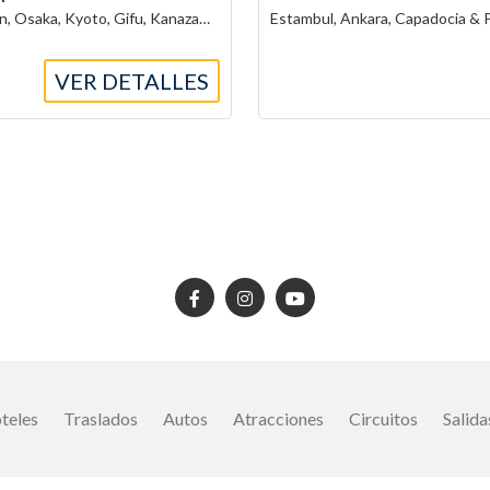
Seúl, Jeonju, Gyeongju, Busan, Osaka, Kyoto, Gifu, Kanazawa y Tokyo
Estambul, Ankara, Capadocia &
VER DETALLES
teles
Traslados
Autos
Atracciones
Circuitos
Salida