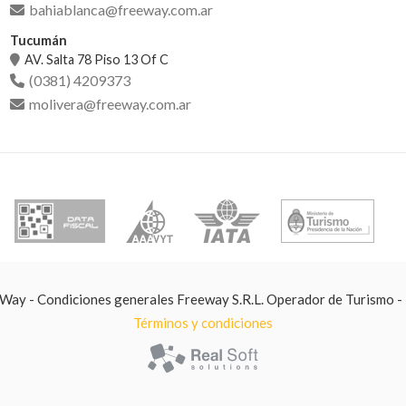
bahiablanca@freeway.com.ar
Tucumán
AV. Salta 78 Piso 13 Of C
(0381) 4209373
molivera@freeway.com.ar
ay - Condiciones generales Freeway S.R.L. Operador de Turismo -
Términos y condiciones