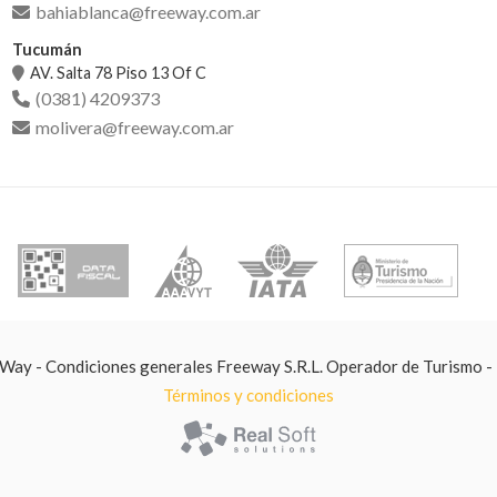
bahiablanca@freeway.com.ar
Tucumán
AV. Salta 78 Piso 13 Of C
(0381) 4209373
molivera@freeway.com.ar
ay - Condiciones generales Freeway S.R.L. Operador de Turismo -
Términos y condiciones