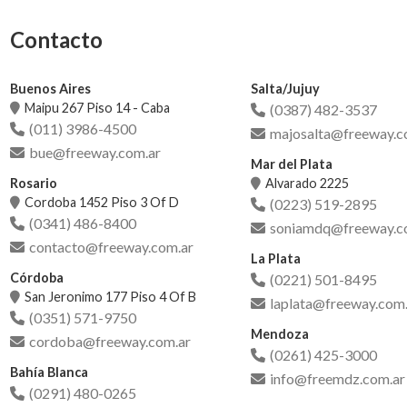
Contacto
Buenos Aires
Salta/Jujuy
Maipu 267 Piso 14 - Caba
(0387) 482-3537
(011) 3986-4500
majosalta@freeway.c
bue@freeway.com.ar
Mar del Plata
Rosario
Alvarado 2225
Cordoba 1452 Piso 3 Of D
(0223) 519-2895
(0341) 486-8400
soniamdq@freeway.c
contacto@freeway.com.ar
La Plata
Córdoba
(0221) 501-8495
San Jeronimo 177 Piso 4 Of B
laplata@freeway.com.
(0351) 571-9750
Mendoza
cordoba@freeway.com.ar
(0261) 425-3000
Bahía Blanca
info@freemdz.com.ar
(0291) 480-0265