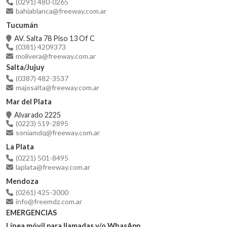
(0291) 480-0265
bahiablanca@freeway.com.ar
Tucumán
AV. Salta 78 Piso 13 Of C
(0381) 4209373
molivera@freeway.com.ar
Salta/Jujuy
(0387) 482-3537
majosalta@freeway.com.ar
Mar del Plata
Alvarado 2225
(0223) 519-2895
soniamdq@freeway.com.ar
La Plata
(0221) 501-8495
laplata@freeway.com.ar
Mendoza
(0261) 425-3000
info@freemdz.com.ar
EMERGENCIAS
Línea móvil para llamadas y/o WhasApp