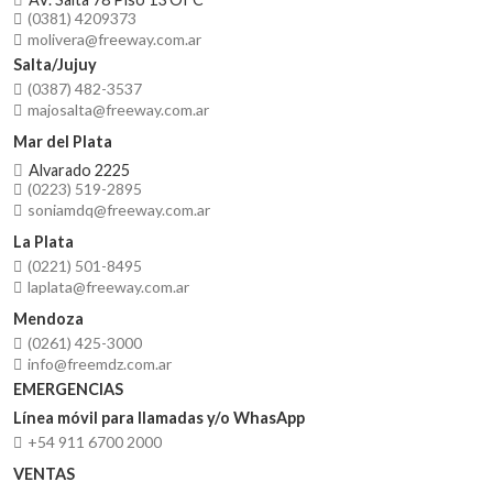
(0381) 4209373
molivera@freeway.com.ar
Salta/Jujuy
(0387) 482-3537
majosalta@freeway.com.ar
Mar del Plata
Alvarado 2225
(0223) 519-2895
soniamdq@freeway.com.ar
La Plata
(0221) 501-8495
laplata@freeway.com.ar
Mendoza
(0261) 425-3000
info@freemdz.com.ar
EMERGENCIAS
Línea móvil para llamadas y/o WhasApp
+54 911 6700 2000
VENTAS