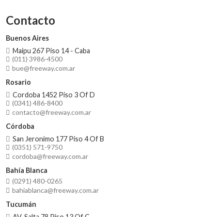
Contacto
Buenos Aires
Maipu 267 Piso 14 - Caba
(011) 3986-4500
bue@freeway.com.ar
Rosario
Cordoba 1452 Piso 3 Of D
(0341) 486-8400
contacto@freeway.com.ar
Córdoba
San Jeronimo 177 Piso 4 Of B
(0351) 571-9750
cordoba@freeway.com.ar
Bahía Blanca
(0291) 480-0265
bahiablanca@freeway.com.ar
Tucumán
AV. Salta 78 Piso 13 Of C